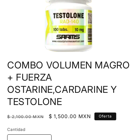
Abrir
elemento
COMBO VOLUMEN MAGRO
multimedia
1
en
+ FUERZA
una
ventana
OSTARINE,CARDARINE Y
modal
TESTOLONE
Precio
Precio
$ 1,500.00 MXN
Oferta
$ 2,100.00 MXN
habitual
de
Cantidad
oferta