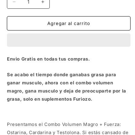
Reducir
Aumentar
cantidad
cantidad
para
para
COMBO
COMBO
Agregar al carrito
VOLUMEN
VOLUMEN
MAGRO
MAGRO
+
+
FUERZA
FUERZA
OSTARINE,CARDARINE
OSTARINE,CARDARINE
Envio Gratis en todas tus compras.
Y
Y
TESTOLONE
TESTOLONE
Se acabo el tiempo donde ganabas grasa para
ganar musculo, ahora con el combo volumen
magro, gana musculo y deja de preocuparte por la
grasa, solo en suplementos Furiozo.
Presentamos el Combo Volumen Magro + Fuerza:
Ostarina, Cardarina y Testolona. Si estás cansado de