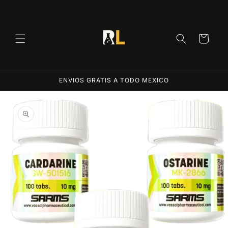
Ir
directamente
al contenido
Carrito
ENVIOS GRATIS A TODO MEXICO
Ir
directamente
a la
información
del producto