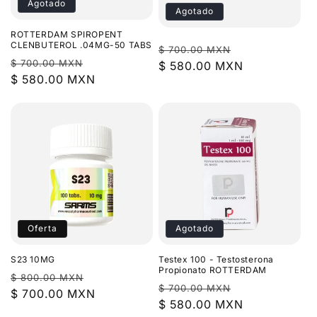
Agotado
Agotado
ROTTERDAM SPIROPENT
CLENBUTEROL .04MG-50 TABS
Precio
Precio
$ 700.00 MXN
Precio
Precio
$ 700.00 MXN
habitual
$ 580.00 MXN
de
habitual
$ 580.00 MXN
de
oferta
oferta
Oferta
Agotado
S23 10MG
Testex 100 - Testosterona
Propionato ROTTERDAM
Precio
Precio
$ 800.00 MXN
Precio
Precio
$ 700.00 MXN
habitual
$ 700.00 MXN
de
habitual
$ 580.00 MXN
de
oferta