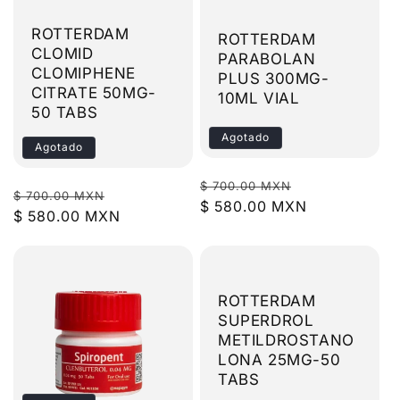
ROTTERDAM
ROTTERDAM
CLOMID
PARABOLAN
CLOMIPHENE
PLUS 300MG-
CITRATE 50MG-
10ML VIAL
50 TABS
Agotado
Agotado
Precio
Precio
$ 700.00 MXN
Precio
Precio
$ 700.00 MXN
habitual
$ 580.00 MXN
de
habitual
$ 580.00 MXN
de
oferta
oferta
ROTTERDAM
SUPERDROL
METILDROSTANO
LONA 25MG-50
TABS