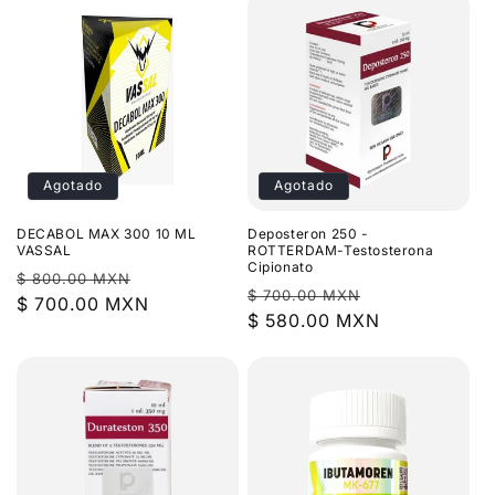
Agotado
Agotado
DECABOL MAX 300 10 ML
Deposteron 250 -
VASSAL
ROTTERDAM-Testosterona
Cipionato
Precio
Precio
$ 800.00 MXN
Precio
Precio
$ 700.00 MXN
habitual
$ 700.00 MXN
de
habitual
$ 580.00 MXN
de
oferta
oferta