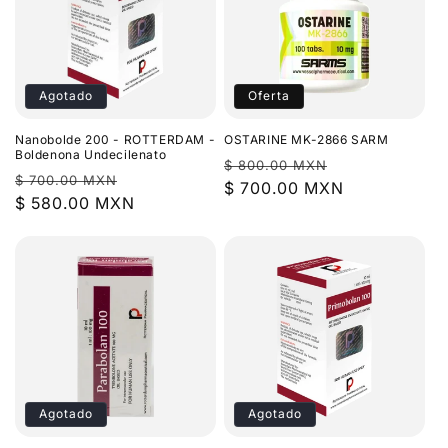
Agotado
Oferta
Nanobolde 200 - ROTTERDAM -
OSTARINE MK-2866 SARM
Boldenona Undecilenato
Precio
Precio
$ 800.00 MXN
Precio
Precio
$ 700.00 MXN
habitual
$ 700.00 MXN
de
habitual
$ 580.00 MXN
de
oferta
oferta
Agotado
Agotado