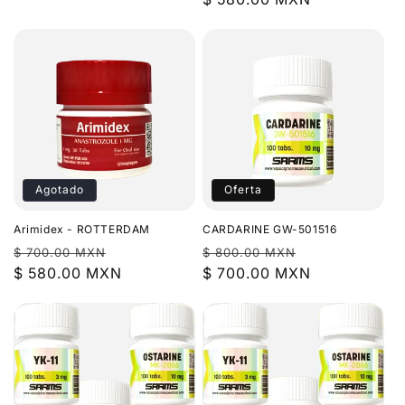
oferta
oferta
Agotado
Oferta
Arimidex - ROTTERDAM
CARDARINE GW-501516
Precio
Precio
Precio
Precio
$ 700.00 MXN
$ 800.00 MXN
habitual
$ 580.00 MXN
de
habitual
$ 700.00 MXN
de
oferta
oferta