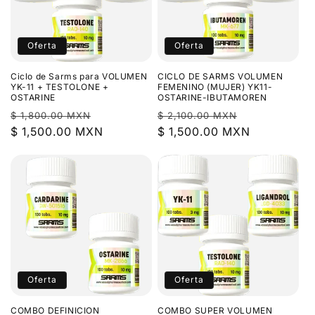
Oferta
Oferta
Ciclo de Sarms para VOLUMEN
CICLO DE SARMS VOLUMEN
YK-11 + TESTOLONE +
FEMENINO (MUJER) YK11-
OSTARINE
OSTARINE-IBUTAMOREN
Precio
Precio
Precio
Precio
$ 1,800.00 MXN
$ 2,100.00 MXN
habitual
$ 1,500.00 MXN
de
habitual
$ 1,500.00 MXN
de
oferta
oferta
Oferta
Oferta
COMBO DEFINICION
COMBO SUPER VOLUMEN