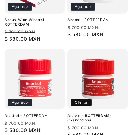
i
Agotado
Agotado
ó
Acqua-Winn Winstrol -
Anabol - ROTTERDAM
n
ROTTERDAM
Precio
Precio
$ 700.00 MXN
Precio
Precio
$ 700.00 MXN
habitual
$ 580.00 MXN
de
:
habitual
$ 580.00 MXN
de
oferta
oferta
Agotado
Oferta
Anadrol - ROTTERDAM
Anavar - ROTTERDAM-
Oxandrolona
Precio
Precio
$ 700.00 MXN
Precio
Precio
$ 700.00 MXN
habitual
$ 580.00 MXN
de
habitual
$ 580.00 MXN
de