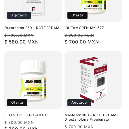
Agotado
Oferta
Durateston 350 - ROTTERDAM
IBUTAMOREN MK-677
Precio
Precio
Precio
Precio
$ 700.00 MXN
$ 800.00 MXN
habitual
$ 580.00 MXN
de
habitual
$ 700.00 MXN
de
oferta
oferta
Oferta
Agotado
LIGANDROL LGD-4043
Masteron 100 - ROTTERDAM-
Drostanolona Propionato
Precio
Precio
$ 800.00 MXN
Precio
Precio
$ 700.00 MXN