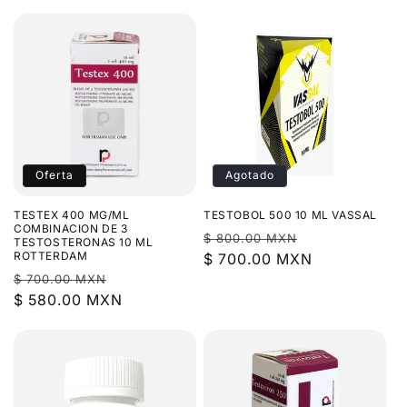
oferta
Oferta
Agotado
TESTEX 400 MG/ML
TESTOBOL 500 10 ML VASSAL
COMBINACION DE 3
Precio
Precio
$ 800.00 MXN
TESTOSTERONAS 10 ML
ROTTERDAM
habitual
$ 700.00 MXN
de
Precio
Precio
$ 700.00 MXN
oferta
habitual
$ 580.00 MXN
de
oferta