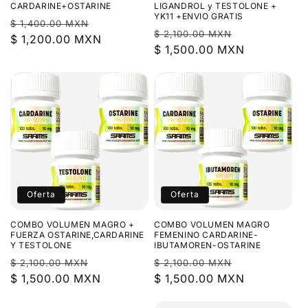
CARDARINE+OSTARINE
LIGANDROL y TESTOLONE +
YK11 +ENVIO GRATIS
Precio
Precio
$ 1,400.00 MXN
Precio
Precio
$ 2,100.00 MXN
habitual
$ 1,200.00 MXN
de
habitual
$ 1,500.00 MXN
de
oferta
oferta
Oferta
Oferta
COMBO VOLUMEN MAGRO +
COMBO VOLUMEN MAGRO
FUERZA OSTARINE,CARDARINE
FEMENINO CARDARINE-
Y TESTOLONE
IBUTAMOREN-OSTARINE
Precio
Precio
Precio
Precio
$ 2,100.00 MXN
$ 2,100.00 MXN
habitual
$ 1,500.00 MXN
de
habitual
$ 1,500.00 MXN
de
oferta
oferta