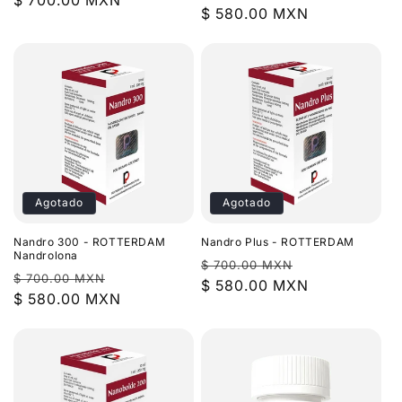
habitual
$ 700.00 MXN
de
habitual
$ 580.00 MXN
de
oferta
oferta
Agotado
Agotado
Nandro 300 - ROTTERDAM
Nandro Plus - ROTTERDAM
Nandrolona
Precio
Precio
$ 700.00 MXN
Precio
Precio
$ 700.00 MXN
habitual
$ 580.00 MXN
de
habitual
$ 580.00 MXN
de
oferta
oferta