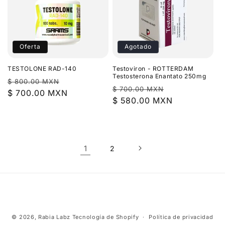
Oferta
Agotado
TESTOLONE RAD-140
Testoviron - ROTTERDAM
Testosterona Enantato 250mg
Precio
Precio
$ 800.00 MXN
Precio
Precio
$ 700.00 MXN
habitual
$ 700.00 MXN
de
habitual
$ 580.00 MXN
de
oferta
oferta
1
2
Formas
© 2026,
Rabia Labz
Tecnología de Shopify
Política de privacidad
de