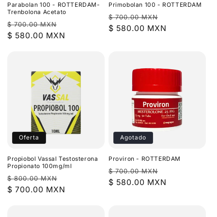
Parabolan 100 - ROTTERDAM-
Primobolan 100 - ROTTERDAM
Trenbolona Acetato
Precio
Precio
$ 700.00 MXN
Precio
Precio
$ 700.00 MXN
habitual
$ 580.00 MXN
de
habitual
$ 580.00 MXN
de
oferta
oferta
Oferta
Agotado
Propiobol Vassal Testosterona
Proviron - ROTTERDAM
Propionato 100mg/ml
Precio
Precio
$ 700.00 MXN
Precio
Precio
$ 800.00 MXN
habitual
$ 580.00 MXN
de
habitual
$ 700.00 MXN
de
oferta
oferta