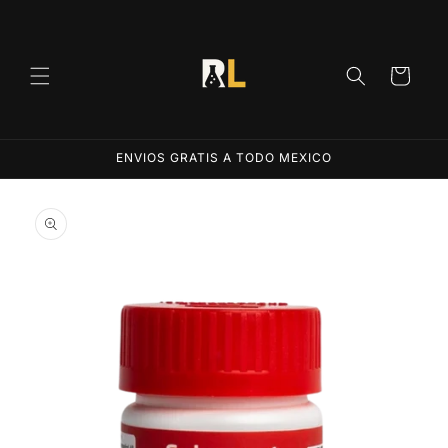
Ir
directamente
al contenido
Carrito
ENVIOS GRATIS A TODO MEXICO
Ir
directamente
a la
información
del producto