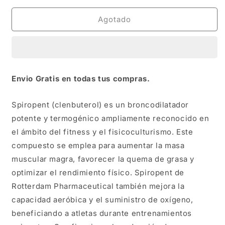
para
para
ROTTERDAM
ROTTERDAM
Agotado
SPIROPENT
SPIROPENT
CLENBUTEROL
CLENBUTEROL
.04MG-
.04MG-
50
50
TABS
TABS
Envio Gratis en todas tus compras.
Spiropent (clenbuterol) es un broncodilatador
potente y termogénico ampliamente reconocido en
el ámbito del fitness y el fisicoculturismo. Este
compuesto se emplea para aumentar la masa
muscular magra, favorecer la quema de grasa y
optimizar el rendimiento físico. Spiropent de
Rotterdam Pharmaceutical también mejora la
capacidad aeróbica y el suministro de oxígeno,
beneficiando a atletas durante entrenamientos