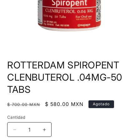
Abrir
elemento
ROTTERDAM SPIROPENT
multimedia
1
en
CLENBUTEROL .04MG-50
una
ventana
TABS
modal
Precio
Precio
$ 580.00 MXN
Agotado
$ 700.00 MXN
habitual
de
Cantidad
oferta
Reducir
Aumentar
cantidad
cantidad