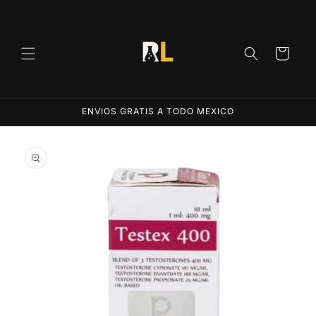
Ir
directamente
al contenido
Carrito
ENVIOS GRATIS A TODO MEXICO
Ir
directamente
a la
información
del producto