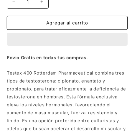
Reducir
Aumentar
cantidad
cantidad
para
para
TESTEX
TESTEX
Agregar al carrito
400
400
MG/ML
MG/ML
COMBINACION
COMBINACION
DE
DE
3
3
Envio Gratis en todas tus compras.
TESTOSTERONAS
TESTOSTERONAS
10
10
ML
ML
Testex 400 Rotterdam Pharmaceutical combina tres
ROTTERDAM
ROTTERDAM
tipos de testosterona: cipionato, enantato y
propionato, para tratar eficazmente la deficiencia de
testosterona en hombres. Esta fórmula exclusiva
eleva los niveles hormonales, favoreciendo el
aumento de masa muscular, fuerza, resistencia y
libido. Es una opción preferida entre culturistas y
atletas que buscan acelerar el desarrollo muscular y