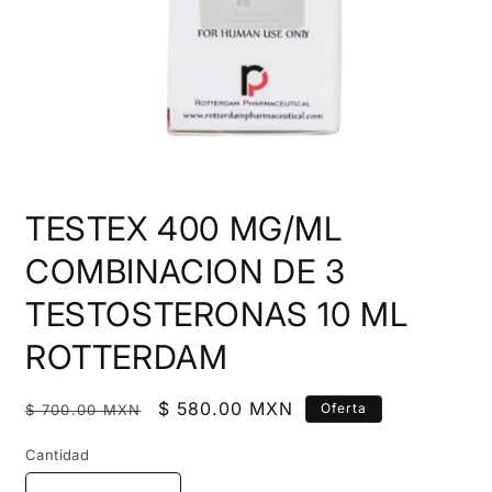
Abrir
elemento
TESTEX 400 MG/ML
multimedia
1
en
COMBINACION DE 3
una
ventana
TESTOSTERONAS 10 ML
modal
ROTTERDAM
Precio
Precio
$ 580.00 MXN
Oferta
$ 700.00 MXN
habitual
de
Cantidad
oferta