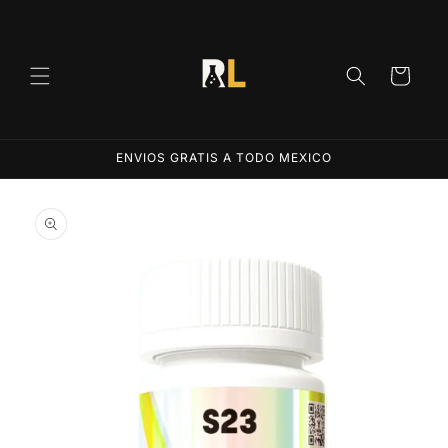
Ir
directamente
al contenido
Carrito
ENVIOS GRATIS A TODO MEXICO
Ir
directamente
a la
información
del producto