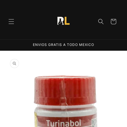
Ir
directamente
al contenido
Carrito
ENVIOS GRATIS A TODO MEXICO
Ir
directamente
a la
información
del producto