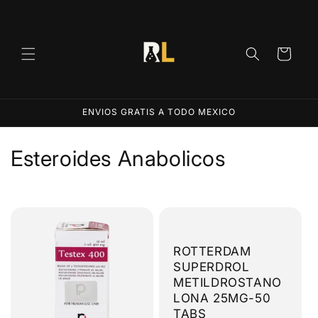
Ir
directamente
al contenido
Carrito
ENVIOS GRATIS A TODO MEXICO
C
Esteroides Anabolicos
o
l
e
ROTTERDAM
c
SUPERDROL
METILDROSTANO
c
LONA 25MG-50
TABS