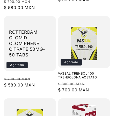
Precio
Precio
$ 700.00 MXN
oferta
habitual
$ 580.00 MXN
de
oferta
ROTTERDAM
CLOMID
CLOMIPHENE
CITRATE 50MG-
50 TABS
Agotado
Agotado
VASSAL TRENBOL 100
TRENBOLONA ACETATO
Precio
Precio
$ 700.00 MXN
Precio
Precio
$ 800.00 MXN
habitual
$ 580.00 MXN
de
habitual
$ 700.00 MXN
de
oferta
oferta