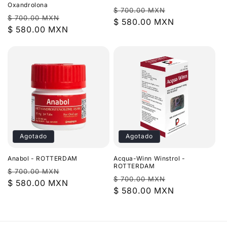
Oxandrolona
Precio
Precio
$ 700.00 MXN
Precio
Precio
$ 700.00 MXN
habitual
$ 580.00 MXN
de
habitual
$ 580.00 MXN
de
oferta
oferta
Agotado
Agotado
Anabol - ROTTERDAM
Acqua-Winn Winstrol -
ROTTERDAM
Precio
Precio
$ 700.00 MXN
Precio
Precio
$ 700.00 MXN
habitual
$ 580.00 MXN
de
habitual
$ 580.00 MXN
de
oferta
oferta