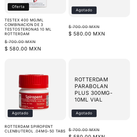
i
Oferta
Agotado
ó
TESTEX 400 MG/ML
n
COMBINACION DE 3
Precio
Precio
$ 700.00 MXN
TESTOSTERONAS 10 ML
habitual
$ 580.00 MXN
de
ROTTERDAM
:
oferta
Precio
Precio
$ 700.00 MXN
habitual
$ 580.00 MXN
de
oferta
ROTTERDAM
PARABOLAN
PLUS 300MG-
10ML VIAL
Agotado
Agotado
ROTTERDAM SPIROPENT
Precio
Precio
$ 700.00 MXN
CLENBUTEROL .04MG-50 TABS
habitual
$ 580.00 MXN
de