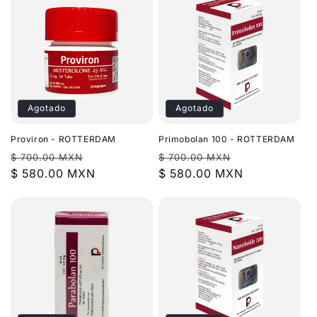
Agotado
Agotado
Proviron - ROTTERDAM
Primobolan 100 - ROTTERDAM
Precio
Precio
Precio
Precio
$ 700.00 MXN
$ 700.00 MXN
habitual
$ 580.00 MXN
de
habitual
$ 580.00 MXN
de
oferta
oferta