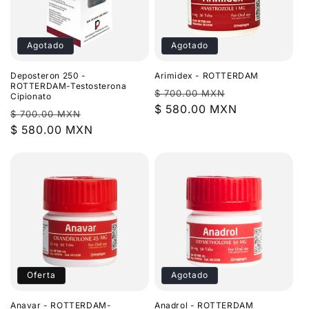
Agotado
Agotado
Deposteron 250 -
Arimidex - ROTTERDAM
ROTTERDAM-Testosterona
Precio
Precio
$ 700.00 MXN
Cipionato
habitual
$ 580.00 MXN
de
Precio
Precio
$ 700.00 MXN
oferta
habitual
$ 580.00 MXN
de
oferta
Oferta
Agotado
Anavar - ROTTERDAM-
Anadrol - ROTTERDAM