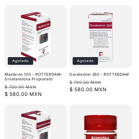
oferta
Agotado
Agotado
Masteron 100 - ROTTERDAM-
Durateston 350 - ROTTERDAM
Drostanolona Propionato
Precio
Precio
$ 700.00 MXN
Precio
Precio
$ 700.00 MXN
habitual
$ 580.00 MXN
de
habitual
$ 580.00 MXN
de
oferta
oferta