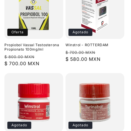
Oferta
Agotado
Propiobol Vassal Testosterona
Winstrol - ROTTERDAM
Propionato 100mg/ml
Precio
Precio
$ 700.00 MXN
Precio
Precio
$ 800.00 MXN
habitual
$ 580.00 MXN
de
habitual
$ 700.00 MXN
de
oferta
oferta
Agotado
Agotado