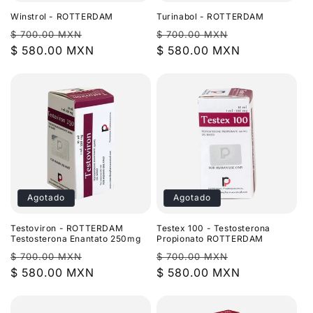
Winstrol - ROTTERDAM
Turinabol - ROTTERDAM
Precio
Precio
Precio
Precio
$ 700.00 MXN
$ 700.00 MXN
habitual
$ 580.00 MXN
de
habitual
$ 580.00 MXN
de
oferta
oferta
Agotado
Agotado
Testoviron - ROTTERDAM
Testex 100 - Testosterona
Testosterona Enantato 250mg
Propionato ROTTERDAM
Precio
Precio
Precio
Precio
$ 700.00 MXN
$ 700.00 MXN
habitual
$ 580.00 MXN
de
habitual
$ 580.00 MXN
de
oferta
oferta