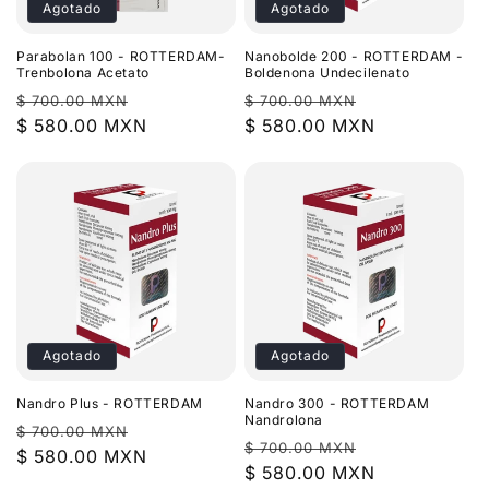
Agotado
Agotado
Parabolan 100 - ROTTERDAM-
Nanobolde 200 - ROTTERDAM -
Trenbolona Acetato
Boldenona Undecilenato
Precio
Precio
Precio
Precio
$ 700.00 MXN
$ 700.00 MXN
habitual
$ 580.00 MXN
de
habitual
$ 580.00 MXN
de
oferta
oferta
Agotado
Agotado
Nandro Plus - ROTTERDAM
Nandro 300 - ROTTERDAM
Nandrolona
Precio
Precio
$ 700.00 MXN
Precio
Precio
$ 700.00 MXN
habitual
$ 580.00 MXN
de
habitual
$ 580.00 MXN
de
oferta